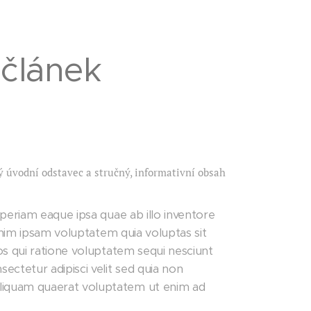
článek
 úvodní odstavec a stručný, informativní obsah
periam eaque ipsa quae ab illo inventore
enim ipsam voluptatem quia voluptas sit
os qui ratione voluptatem sequi nesciunt
ctetur adipisci velit sed quia non
liquam quaerat voluptatem ut enim ad