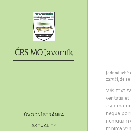
ČRS MO
Javorník
Jednoduché a
zaručí, že s
Váš text za
veritatis e
aspernatur
neque porro
ÚVODNÍ STRÁNKA
numquam ei
AKTUALITY
minima ven